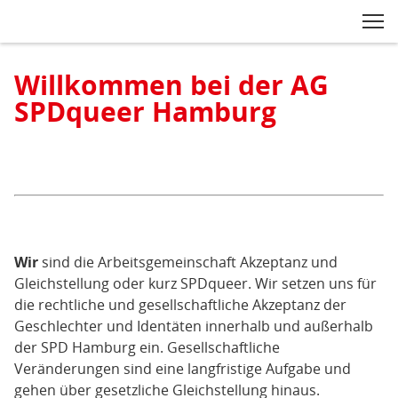
Zum Inhaltsbereich der Seite
Zum Fußbereich der Seite
Kopfbereich
Sprungmarken-
Hauptnavigation
M
Navigation
ei
Inhaltsbereich
Moin!
Willkommen bei der AG
Wir
SPDqueer Hamburg
sind
die
Arbeitsgemeinschaft
Akzeptanz
und
Gleichstellung,
kurz
Wir
sind die Arbeitsgemeinschaft Akzeptanz und
SPDqueer
Gleichstellung oder kurz SPDqueer. Wir setzen uns für
Hamburg
die rechtliche und gesellschaftliche Akzeptanz der
Geschlechter und Identäten innerhalb und außerhalb
der SPD Hamburg ein. Gesellschaftliche
Veränderungen sind eine langfristige Aufgabe und
gehen über gesetzliche Gleichstellung hinaus.