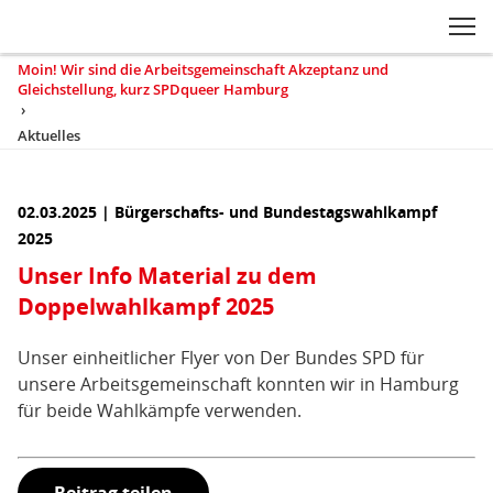
Zum Inhaltsbereich der Seite
Zum Fußbereich der Seite
Kopfbereich
Sprungmarken-
Hauptnavigation
M
Navigation
ei
Moin! Wir sind die Arbeitsgemeinschaft Akzeptanz und
Sie
Gleichstellung, kurz SPDqueer Hamburg
sind
›
hier
Aktuelles
(aktuell)
Inhaltsbereich
02.03.2025 | Bürgerschafts- und Bundestagswahlkampf
Aktuelles
2025
Unser Info Material zu dem
Doppelwahlkampf 2025
Unser einheitlicher Flyer von Der Bundes SPD für
unsere Arbeitsgemeinschaft konnten wir in Hamburg
für beide Wahlkämpfe verwenden.